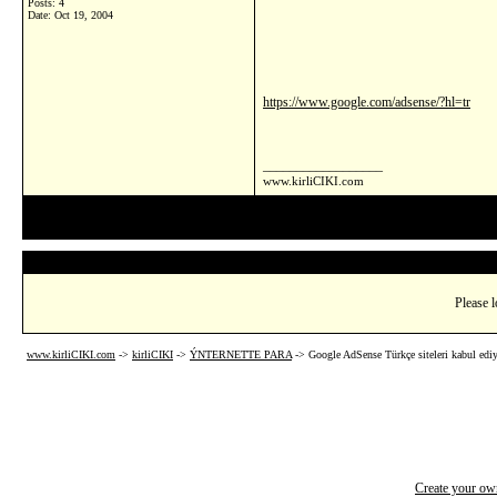
Posts: 4
Date:
Oct 19, 2004
https://www.google.com/adsense/?hl=tr
__________________
www.kirliCIKI.com
Please l
www.kirliCIKI.com
->
kirliCIKI
->
ÝNTERNETTE PARA
->
Google AdSense Türkçe siteleri kabul ediy
Create your o