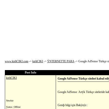
www.kirliCIKI.com
->
kirliCIKI
->
ÝNTERNETTE PARA
->
Google AdSense Türkçe sit
Post Info
kirliCIKI
Google AdSense Türkçe siteleri kabul edi
Google AdSense Artýk Türkçe siteleride kabu
Newbie
Geniþ bilgi için Bakýnýz :
Status: Offline